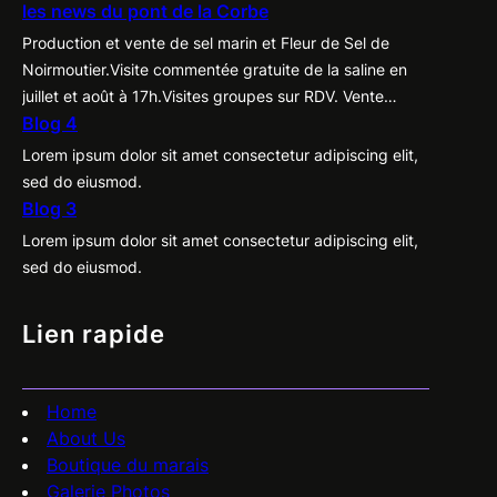
les news du pont de la Corbe
Production et vente de sel marin et Fleur de Sel de
Noirmoutier.Visite commentée gratuite de la saline en
juillet et août à 17h.Visites groupes sur RDV. Vente
Blog 4
directe des produits du marais à la cabane, tous les
jours de Pâques à la Toussaint de 10h à 19h.Label
Lorem ipsum dolor sit amet consectetur adipiscing elit,
“Nature et Progrès”. Ouvert d’avril à fin septembre.
sed do eiusmod.
Blog 3
Lorem ipsum dolor sit amet consectetur adipiscing elit,
sed do eiusmod.
Lien rapide
Home
About Us
Boutique du marais
Galerie Photos