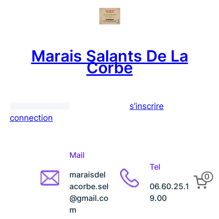
Aller
au
contenu
Marais Salants De La
Corbe
s’inscrire
connection
Mail
Tel
maraisdel
0
acorbe.sel
06.60.25.1
@gmail.co
9.00
m