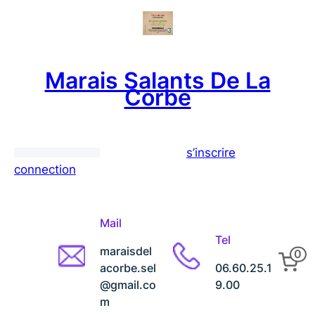
Aller
au
contenu
Marais Salants De La
Corbe
s’inscrire
connection
Mail
Tel
maraisdel
0
acorbe.sel
06.60.25.1
@gmail.co
9.00
m