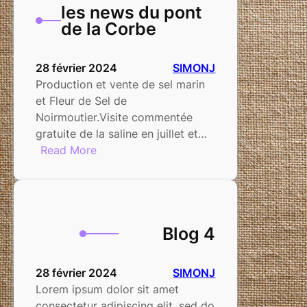
les news du pont
de la Corbe
28 février 2024
SIMONJ
Production et vente de sel marin
et Fleur de Sel de
Noirmoutier.Visite commentée
gratuite de la saline en juillet et…
:
Read More
les
news
du
pont
Blog 4
de
la
Corbe
28 février 2024
SIMONJ
Lorem ipsum dolor sit amet
consectetur adipiscing elit, sed do