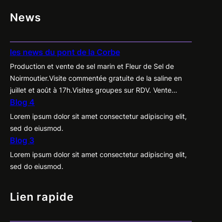
News
les news du pont de la Corbe
Production et vente de sel marin et Fleur de Sel de
Noirmoutier.Visite commentée gratuite de la saline en
juillet et août à 17h.Visites groupes sur RDV. Vente
Blog 4
directe des produits du marais à la cabane, tous les
jours de Pâques à la Toussaint de 10h à 19h.Label
Lorem ipsum dolor sit amet consectetur adipiscing elit,
“Nature et Progrès”. Ouvert d’avril à fin septembre.
sed do eiusmod.
Blog 3
Lorem ipsum dolor sit amet consectetur adipiscing elit,
sed do eiusmod.
Lien rapide