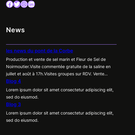
Facebook
Twitter
Instagram
LinkedIn
News
les news du pont de la Corbe
Production et vente de sel marin et Fleur de Sel de
Noirmoutier.Visite commentée gratuite de la saline en
juillet et août à 17h.Visites groupes sur RDV. Vente
Blog 4
directe des produits du marais à la cabane, tous les
jours de Pâques à la Toussaint de 10h à 19h.Label
Lorem ipsum dolor sit amet consectetur adipiscing elit,
“Nature et Progrès”. Ouvert d’avril à fin septembre.
sed do eiusmod.
Blog 3
Lorem ipsum dolor sit amet consectetur adipiscing elit,
sed do eiusmod.