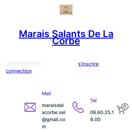
Aller
au
contenu
Marais Salants De La
Corbe
s’inscrire
connection
Mail
Tel
maraisdel
0
acorbe.sel
06.60.25.1
@gmail.co
9.00
m